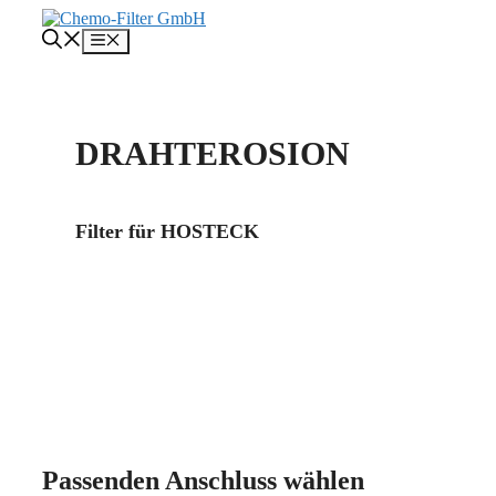
Zum
Inhalt
Menü
springen
DRAHTEROSION
Filter für HOSTECK
Mehr über uns
Kontakt
Passenden Anschluss wählen