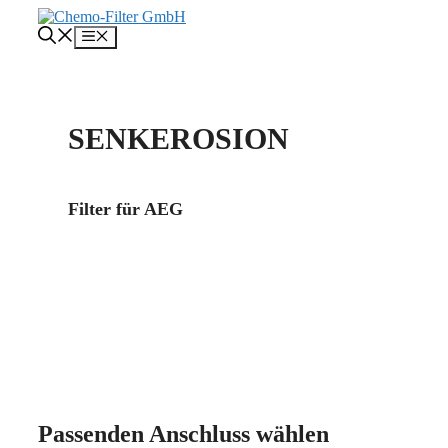
Zum
Inhalt
Menü
springen
SENKEROSION
Filter für AEG
Mehr über uns
Kontakt
Passenden Anschluss wählen