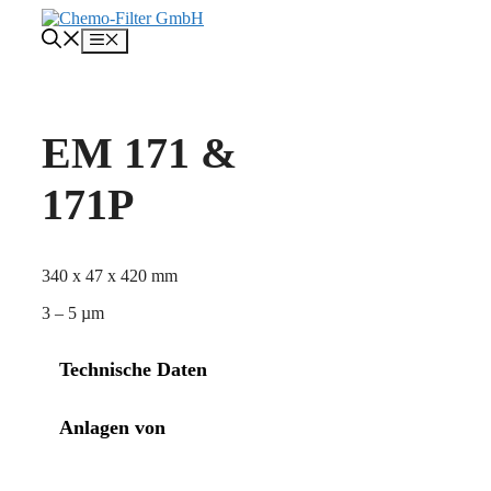
Zum
Inhalt
Menü
springen
EM 171 &
171P
340 x 47 x 420 mm
3 – 5 µm
Technische Daten
Anlagen von